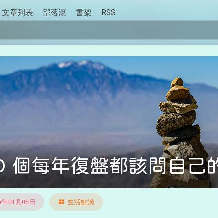
文章列表
部落滾
書架
RSS
0 個每年復盤都該問自己
26年01月06日
生活點滴