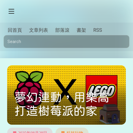
回首頁
文章列表
部落滾
書架
RSS
夢幻連動，用樂高
打造樹莓派的家