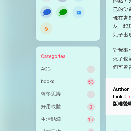
的點，
己的份
󰭹
󰭹
現在會
友一起
兒子出
對我來
Categories
死了也
們可曾
ACG
1
books
53
Author
哲學思辨
1
Link：
h
版權聲
好用軟體
3
生活點滴
17