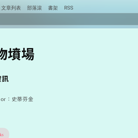
文章列表
部落滾
書架
RSS
物墳場
資訊
thor：史蒂芬金
ks