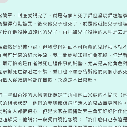
常簡單，封底就講完了，就是有個人死了貓但發現貓埋進
為變得有點詭異，後來他兒子也死了，於是他就把兒子也
就停在他殺掉凶殘化的兒子，再把被兒子殺掉的人埋進去
事雖然是恐怖小說，但我覺得裡面不可解釋的鬼怪根本就
作者可是寫的細水長流，我一開始就知道誰會死掉，但是
，最可怕的是作者對死亡這件事的鋪墊，尤其是其他角色
全家對死亡都避之不談，並且也不願意告訴他們兩個小孩
兩個人從頭到尾都在自欺，永遠走不出陰影。
有一些很奇妙的人物關係像是主角和他岳父處的不愉快（
居的相處狀況，他們的參與都讓這些活人的鬼故事更可怕
後所有人都很傷心，但是大家在情緒勒索主角要好好陪伴
也超難受，他講出一段獨白說抱怨說：「為什麼自己永遠