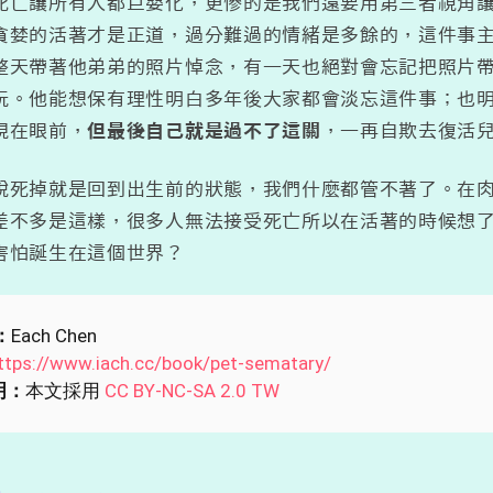
死亡讓所有人都巨嬰化，更慘的是我們還要用第三者視角
貪婪的活著才是正道，過分難過的情緒是多餘的，這件事
整天帶著他弟弟的照片悼念，有一天也絕對會忘記把照片
玩。他能想保有理性明白多年後大家都會淡忘這件事；也
現在眼前，
但最後自己就是過不了這關
，一再自欺去復活
說死掉就是回到出生前的狀態，我們什麼都管不著了。在
差不多是這樣，很多人無法接受死亡所以在活著的時候想
害怕誕生在這個世界？
：
Each Chen
ttps://www.iach.cc/book/pet-sematary/
明：
本文採用
CC BY-NC-SA 2.0 TW