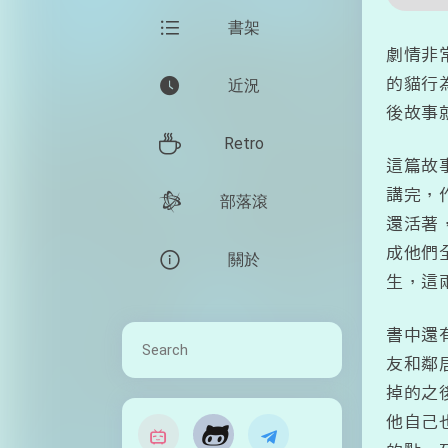
書架
劇情非
的貓行
近況
後故事
Retro
這篇故
講完，
部落滾
還活著
成他們
關於
生，這
書中還
友和鄰
掉的之
他自己
