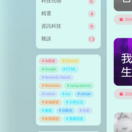
科技玩物
6
精選
4
20
資訊科技
9
雜談
13
AI開發
Discord
Google
HTML
Nintendo Switch
Windows
camp-activity
notion
rss
sitcon
20
前端開發
大學生活
種樹
自動化
自架
軟體調校
電腦周邊