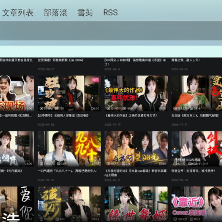
文章列表
部落滾
書架
RSS
妝造