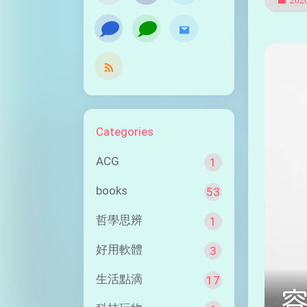
󰭹
󰭹
Categories
ACG
1
books
53
哲學思辨
1
好用軟體
3
生活點滴
17