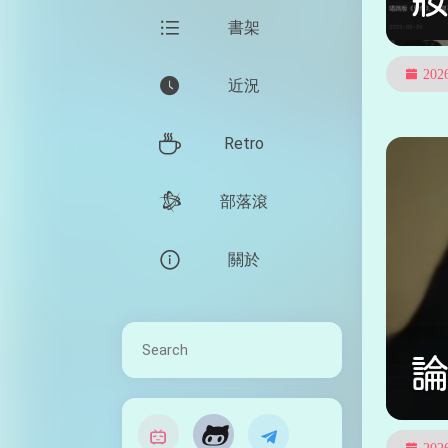
書架
20
近況
Retro
部落滾
關於

20