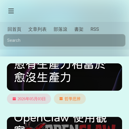
回首頁
文章列表
部落滾
書架
RSS
愈有生產力相當於
愈沒生產力
2026年05月03日
哲學思辨
OpenClaw 使用觀