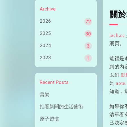
Archive
關於
2026
72
2025
30
iach.cc
網頁。
2024
3
2023
1
這裡是
到的內
以到
動
Recent Posts
是
note
知道，
書架
拒看新聞的生活藝術
如果你
清單看
原子習慣
己決定