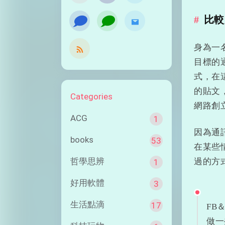
比較
󰭹
󰭹
身為一
目標的
式，在
的貼文
Categories
網路創
ACG
1
因為通
books
53
在某些
哲學思辨
過的方
1
好用軟體
3
生活點滴
17
FB
做一