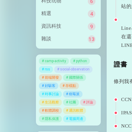
科技玩物
6
站的
精選
4
資訊科技
9
Li
在還
雜談
13
LI
camp-activity
python
證書
rss
social-observation
前端開發
國際關係
條列我
好駭客
存檔點
時事討論
樹莓派
CCNA
生活觀察
社團
評論
軟體調校
通訊軟體
IPAS
隱私保護
電腦周邊
NCC 