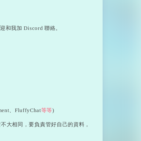
我加 Discord 聯絡。
、FluffyChat
等等
)
體不大相同，要負責管好自己的資料，