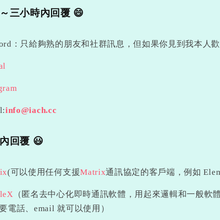
～三小時內回覆 😄
scord：只給夠熟的朋友和社群訊息，但如果你見到我本人歡迎和
al
gram
l:
info@iach.cc
內回覆 😃
ix
(可以使用任何支援
Matrix
通訊協定的客戶端，例如 Element
leX
（匿名去中心化即時通訊軟體，用起來邏輯和一般軟
要電話、email 就可以使用）