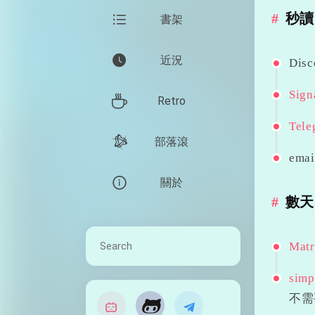
秒讀
書架
近況
Di
Sign
Retro
Tele
部落滾
emai
關於
數天
Matr
simp
不需
