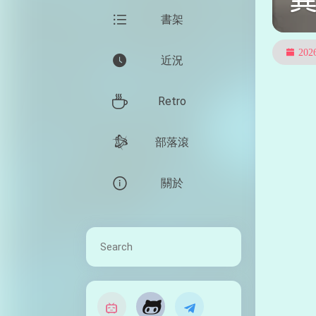
書架
20
近況
Retro
部落滾
關於
