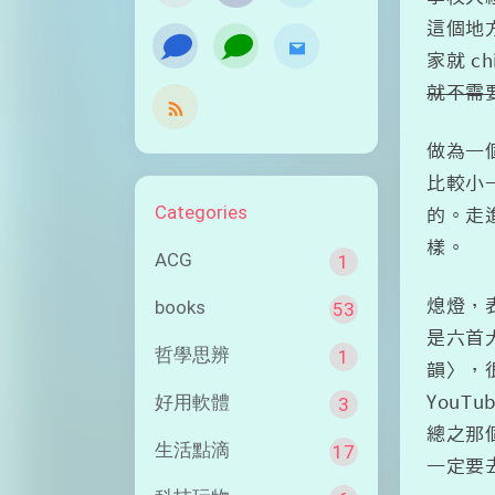
這個地
󰭹
󰭹
家就 c
就不需
做為一
比較小
Categories
的。走
樣。
ACG
1
books
熄燈，
53
是六首
哲學思辨
1
韻〉，
好用軟體
You
3
總之那
生活點滴
17
一定要