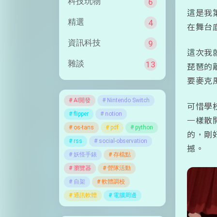
科技玩物
6
這是我
精選
4
在舞台
資訊科技
9
這次我
雜談
13
琵琶的
要麥克
AI開發
Nintendo Switch
可惜學
flipper
notion
一樣散
os-tans
pdf
python
的，剛
rss
social-observation
撼。
妖怪手錶
存檔點
瀏覽器
營隊活動
自架
軟體調校
通訊軟體
電腦周邊