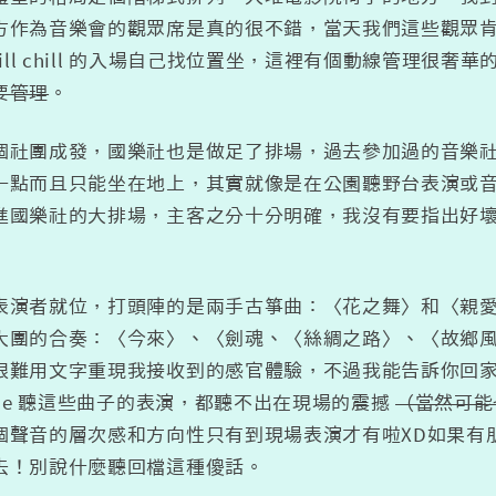
方作為音樂會的觀眾席是真的很不錯，當天我們這些觀眾
hill chill 的入場自己找位置坐，這裡有個動線管理很奢華
要管理
。
個社團成發，國樂社也是做足了排場，過去參加過的音樂
一點而且只能坐在地上，其實就像是在公園聽野台表演或音樂
進國樂社的大排場，主客之分十分明確，我沒有要指出好
表演者就位，打頭陣的是兩手古箏曲：〈花之舞〉和〈親
大團的合奏：〈今來〉、〈劍魂、〈絲綢之路〉、〈故鄉
很難用文字重現我接收到的感官體驗，不過我能告訴你回
Tube 聽這些曲子的表演，都聽不出在現場的震撼
（當然可能也
個聲音的層次感和方向性只有到現場表演才有啦XD如果有
去！別說什麼聽回檔這種傻話。