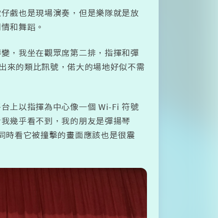
歌仔戲也是現場演奏，但是樂隊就是放
劇情和舞蹈。
轉變，我坐在觀眾席第二排，指揮和彈
出來的類比訊號，偌大的場地好似不需
以指揮為中心像一個 Wi-Fi 符號
者我幾乎看不到，我的朋友是彈揚琴
同時看它被撞擊的畫面應該也是很震