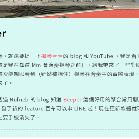
er
琴，就還要提一下
揚琴亖亖
的 blog 和 YouTube ，我是
這是我在知道 Mm 會演奏揚琴之前），給我帶來了一些
這次能親眼看到（雖然被擋住）揚琴在合奏中的實際表現
來了。
 Nufneb 的 blog 知道
Beeper
這個好用的聚合常用聊天
發了新的 feature 宣布可以串 LINE 啦！現在更新軟
主要手機消失了。