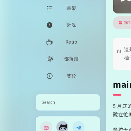
書架
20
近況
Retro
這
柚
部落滾
關於
mai
5 月
說在忙

學校大