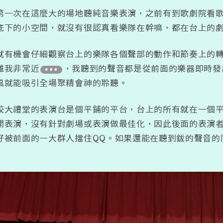
第一次在這麼大的場地聽純音樂表演，之前有到歌劇院看
底下的小空間，就沒有很認真看樂隊在幹嘛，都在台上的
就有機會仔細觀察台上的樂隊各個聲部的動作和節奏上的
離我非常近
，我聽到的聲音都是從前面的樂器即時發
風就能吸引全場聚精會神的聆聽。
校大禮堂的表演台是個平鋪的平台，台上的所有就在一個平台上
開表演，沒有針對劇場或表演做最佳化，因此後面的表演
好被前面的一大群人擋住QQ。如果還能在聽到鈸的聲音的