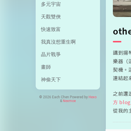
多元宇宙
天觀雙俠
快速致富
oth
我真沒想重生啊
講到揚
晶片戰爭
樂器（
畫師
契機。
連結起
神偷天下
之前還透過
© 2026 Each Chen Powered by
Hexo
&
Nexmoe
方 blog
從我的