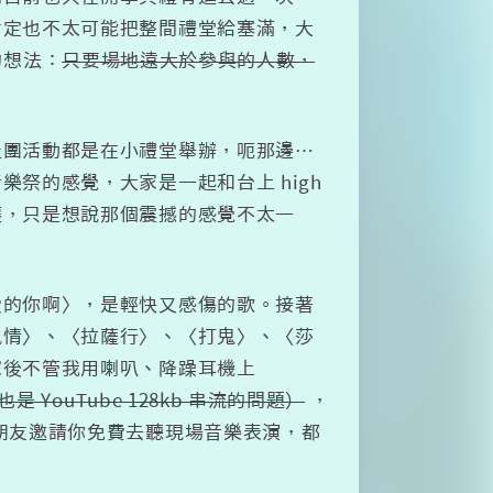
肯定也不太可能把整間禮堂給塞滿，大
的想法：
只要場地遠大於參與的人數，
社團活動都是在小禮堂舉辦，呃那邊…
祭的感覺，大家是一起和台上 high
壞，只是想說那個震撼的感覺不太一
愛的你啊〉，是輕快又感傷的歌。接著
風情〉、〈拉薩行〉、〈打鬼〉、〈莎
家後不管我用喇叭、降躁耳機上
是 YouTube 128kb 串流的問題）
，
朋友邀請你免費去聽現場音樂表演，都