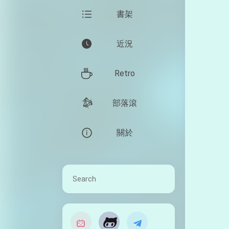
書架
近況
Retro
部落滾
關於
