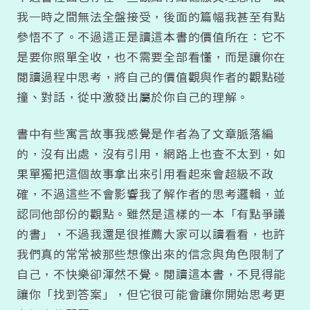
我一時之間無法全盤接受，後面的篇幅我甚至有點
參悟不了。不過這正是讀這本書的價值所在：它不
是要你照單全收，也不需要全部看懂，而是讓你在
閱讀過程中思考，將自己的價值觀與作者的觀點碰
撞、對話，從中激發出屬於你自己的理解。
書中有些寓言故事我感覺是作者為了文章脈落編
的，沒有出處，沒有引用，網路上也查不太到，如
果單獨把這個故事拿出來引用看起來會超級不政
確，不過這些不會影響我了解作者的思考邏輯，並
認同他部份的觀點。雖然是這樣的一本「有點爭議
的書」，不過我還是很推薦大家可以讀看看，也許
我們真的常常被那些想像出來的信念與角色限制了
自己，不快樂卻渾然不覺。閱讀這本書，不見得能
讓你「找到答案」，但它很可能會讓你開始思考更