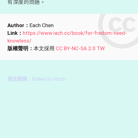
有深度的問題。
Author：
Each Chen
Link：
https://www.iach.cc/book/for-fredom-need-
knowless/
版權聲明：
本文採用
CC BY-NC-SA 2.0 TW