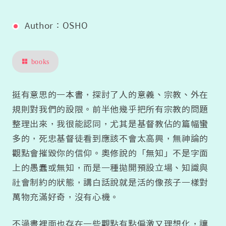
Author：OSHO
books
挺有意思的一本書，探討了人的意義、宗教、外在
規則對我們的設限。前半他幾乎把所有宗教的問題
整理出來，我很能認同，尤其是基督教佔的篇幅蠻
多的，死忠基督徒看到應該不會太高興，無神論的
觀點會摧毀你的信仰。奧修說的「無知」不是字面
上的愚蠢或無知，而是一種拋開預設立場、知識與
社會制約的狀態，講白話說就是活的像孩子一樣對
萬物充滿好奇，沒有心機。
不過書裡面也存在一些觀點有點偏激又理想化，讓