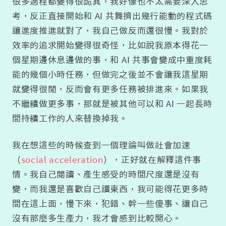
很多過程都變得很詭異，我好像也不太需要深入思
考，反正直接開始和 AI 共舞擠出幾行能動的程式碼
讓進度推進就對了，我自己做反而還很慢。我對於
效率的追求開始變得很奇怪，比如說我原本得花一
個星期邊休息邊做的事，和 AI 共事會變成中重度耗
能的幾個小時任務，但做完之後並不會讓我這星期
就變得很閒，反而會有更多任務被排進來。如果我
不繼續做更多事，那就是被其他可以和 AI 一起長時
間持續工作的人來替換掉我。
我在想這些的時候查到一個理論叫做社會加速
（
social acceleration
），正好就在解釋這件事
情。我自己閱讀、產生感受的時間尺度還是沒有
變，而我還是喜歡自己讀東西，我可能得花更多時
間在這上面，慢下來，犯錯、幹一些傻事、讓自己
沒有那麼多生產力，我才會感到比較開心。