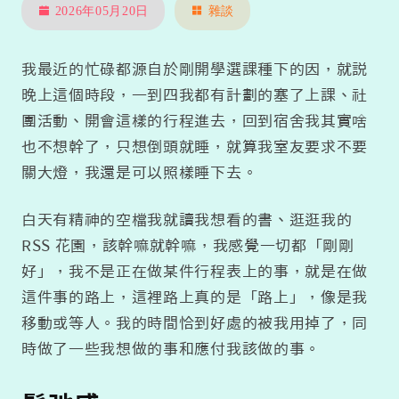
2026年05月20日
雜談
我最近的忙碌都源自於剛開學選課種下的因，就説
晚上這個時段，一到四我都有計劃的塞了上課、社
團活動、開會這樣的行程進去，回到宿舍我其實啥
也不想幹了，只想倒頭就睡，就算我室友要求不要
關大燈，我還是可以照樣睡下去。
白天有精神的空檔我就讀我想看的書、逛逛我的
RSS 花園，該幹嘛就幹嘛，我感覺一切都「剛剛
好」，我不是正在做某件行程表上的事，就是在做
這件事的路上，這裡路上真的是「路上」，像是我
移動或等人。我的時間恰到好處的被我用掉了，同
時做了一些我想做的事和應付我該做的事。