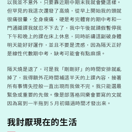
以我並不意外，只要靠近期中期末我就會變這樣。
但罕見的我這次還發了高燒，從早上開始我的頭就
很痛很暈，全身痠痛，硬是考完體育的期中考和一
門通識課我就忍不下去了，我中午後就請假暫停我
下午和晚上的課在床上休息，同時祈禱這副破身體
明天能好好運作，並且不要是流感，因為隔天正好
是線性代數期中考，缺考可能會有點麻煩。
隔天燒是退了，可是我「剛剛好」的時間安排就亂
掉了，我得額外花時間補這半天的上課內容，接著
所有事情失控般一直出現而我做不完。我只能選最
緊急或重要的先做。像是部落格同樂會要寫的文就
因為寫到一半拖到 5 月初錯過時間才發出來。
我討厭現在的生活