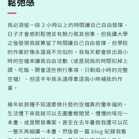
鬆弛感
我必須留一段 2 小時以上的時間讓自己自由發揮，
日子才會感到鬆弛並有餘力做其他事，但我讀大學
之後發現我就算留了時間讓自己自由發揮，但學校
的作業好像永遠寫不完似的。我每天都會排出兩小
時的空檔來讓我自由活動（或是說我的時間扣掉上
課、吃飯、開會這些例行事項，只剩兩小時的完整
空檔），但這半年我永遠得拿這兩小時補我的作
業。
幾年前那種不知道要做什麼的空檔真的蠻幸福的，
生活慢下來我就可以去圖書館閒晃、慢慢的啃完一
本書，或是開發專案。甚至在去年暑假我還可以花
一整天再細讀一本書，然後發一篇 blog 紀錄我看