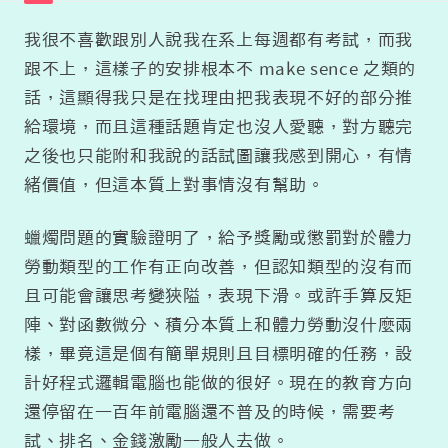
我很不喜歡跟別人說我在系上每週都有考試，而我
跟不上，這樣子的安排根本不 make sence 之類的
話，這顯得我只是在找理由把我表現不好的部分推
給環境，而且這種話題肯定也沒人愛聽，對方聽完
之後也只能附和我說的話試圖讓我感到開心，有情
緒價值，但這本質上對事情沒有幫助。
蠟燭問題的實驗證明了，給予獎勵或懲罰對於體力
勞動類型的工作有正向改善，但認知類型的沒有而
且可能會讓思考變狹隘，表現下滑。或許手算反矩
陣、對函數微分、積分本質上和體力勞動沒什麼兩
樣，畢竟這是個有簡單規則且目標明確的任務，設
計好程式邏輯電腦也能做的很好。現在的教育方向
還停留在一百年前電腦還不普及的時候，需要考
試、排名、金錢激勵一般人去做。