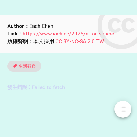
Author：
Each Chen
Link：
https://www.iach.cc/2026/error-space/
版權聲明：
本文採用
CC BY-NC-SA 2.0 TW
生活觀察