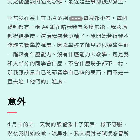
完之後腦袋閃過的念頭，最近這些事都很少發生。
平常我在系上有 3/4 的課
每週都小考，每個
禮拜都有一張 A4 紙在暗示我有多麽無能，我永遠
都得追進度，這讓我感覺更糟了。我開始覺得我不
應該去管學校進度，因為學校老師只能根據學生前
一階段有什麼能力、沒有什麼能力去教學，可是我
和大部分的同學會什麼、不會什麼幾乎都不一樣，
那我應該靠自己的節奏學自己缺的東西，而不是一
直去追「他們的」進度。
意外
4 月中的某一天我的喉嚨像卡了東西一樣不舒服，
然後我開始咳嗽、流鼻水。我大概對考試很感冒所