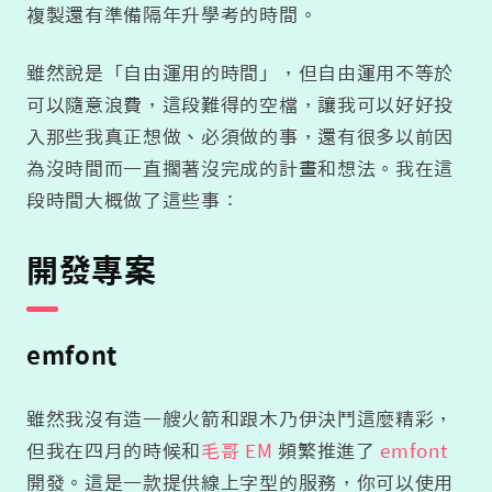
複製還有準備隔年升學考的時間。
雖然說是「自由運用的時間」，但自由運用不等於
可以隨意浪費，這段難得的空檔，讓我可以好好投
入那些我真正想做、必須做的事，還有很多以前因
為沒時間而一直擱著沒完成的計畫和想法。我在這
段時間大概做了這些事：
開發專案
emfont
雖然我沒有造一艘火箭和跟木乃伊決鬥這麼精彩，
但我在四月的時候和
毛哥 EM
頻繁推進了
emfont
開發。這是一款提供線上字型的服務，你可以使用