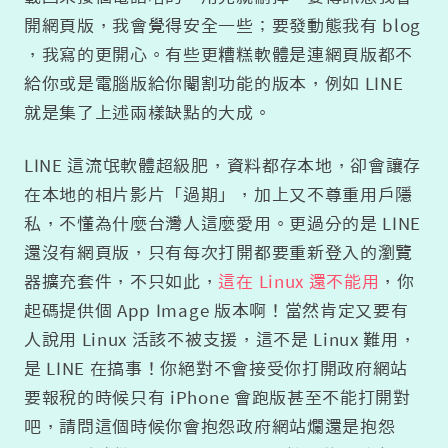
開網頁版，我會覺得安全一些；要發動態我有 blog
，我寫的更開心。有些更糟糕軟體是連網頁版都不
給你或是電腦版給你閹割功能的版本，例如 LINE
就是集了上述兩樣缺點的大成。
LINE 這流氓軟體超級肥，資料都存本地，卻會讓存
在本地的相片影片「過期」，加上又不尊重用戶隱
私，不懂為什麼台灣人這麼愛用。更過分的是 LINE
還沒有網頁版，只有每次打開都要重新登入的瀏覽
器擴充套件，不只如此，
這在 Linux 還不能用
，你
起碼提供個 App Image 版本啊！當然肯定又要有
人說用 Linux 活該不被支援，這不是 Linux 難用，
是 LINE 在搞事！你絕對不會接受你打開政府網站
要報稅的時候只有 iPhone 會跑版甚至不能打開對
吧，請問這個時候你會抱怨政府網站爛還是抱怨