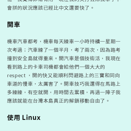
會拼的狀況應該已經比中文還要快了。
開車
機車汽車都考，機車每天練車一小時持續一星期一
次考過；汽車練了一個半月，考了兩次，因為路考
撞到安全島就得重來。開汽車是個技術活，我現在
看到路上的卡車司機都會給他們一個大大的
respect ，開的快又能順利閃避路上的三寶和同向
車道的慢車，太厲害了。開車技巧我還得在馬路上
多練練，有空就開，用時間去累積，再過一陣子我
應該就能在台灣本島真正的解鎖移動自由了。
使用 Linux