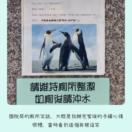
國稅局的廁所笑話，大概是我辦完繁瑣的手續心情
很糟，當時看到這個有被逗笑