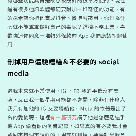
有哪些功能其實是故意被設計的很不方便的。現在
還有很多通訊軟體都硬要附加一堆奇怪的功能，有
的還希望你把他當成抖音、微博客來用，你們為什
麼就不能乖乖做好自己的事呢？這種不務正業、喜
歡強迫你同意一堆額外條款的 App 我們應該拒絕使
用。
刪掉用戶體驗糟糕＆不必要的 social
media
這我本來就不常使用，IG 、FB 我的手機沒有安
裝，反正我一個星期可能都不會開，除非有什麼人
我只有加他的 IG 又要聯絡他。Meta 的軟體是出了
名的愛偷聽，這裡
有一篇研究
講了他是怎麼透過手
機 App 偷看你的瀏覽紀錄。如果真的有必要我才會
載回來接個電話啥的，用完就刪掉，要傳訊息我會