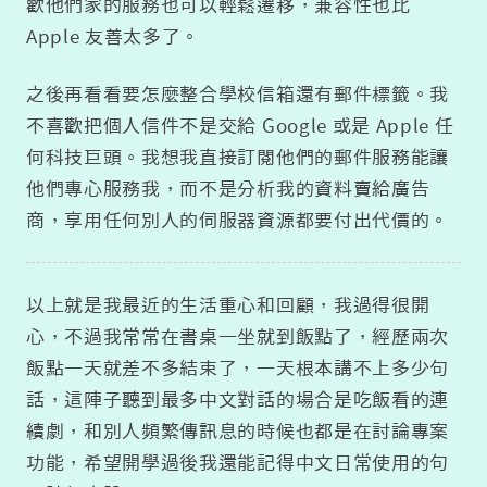
歡他們家的服務也可以輕鬆遷移，兼容性也比
Apple 友善太多了。
之後再看看要怎麼整合學校信箱還有郵件標籤。我
不喜歡把個人信件不是交給 Google 或是 Apple 任
何科技巨頭。我想我直接訂閱他們的郵件服務能讓
他們專心服務我，而不是分析我的資料賣給廣告
商，享用任何別人的伺服器資源都要付出代價的。
以上就是我最近的生活重心和回顧，我過得很開
心，不過我常常在書桌一坐就到飯點了，經歷兩次
飯點一天就差不多結束了，一天根本講不上多少句
話，這陣子聽到最多中文對話的場合是吃飯看的連
續劇，和別人頻繁傳訊息的時候也都是在討論專案
功能，希望開學過後我還能記得中文日常使用的句