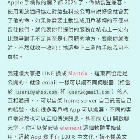
Apple 手機做的爛？都 2025 了，做點裝置兼容、
使用開放通訊協定對這些科技公司來說好像就會要
了他的命，如果你需要主動造成用戶移轉的不便來
留住他們，就代表你們提供的服務在核心上一定有
比競爭對手不足甚至是有問題的地方，要麼你就改
進，不然就收一收吧！搞這些下三濫的手段我可不
買帳。
我建議大家把 LINE 換成
Martrix
，這東西協定是
公開的，就像 email 一樣可以讓不同伺服器（相當
於
和
）的人
user1@yahoo.com
user2@gmail.com
互相通訊，，可以自架 home server 自己託管自己
的帳號，也有很多客戶端 App 可以挑選，不同的客
戶端當然也可以互相傳送訊息。甚至能 CLI 開啟聊
天室 。你可以從安裝
element
這個軟體開始使
用，這款 App 幾乎有 100％ 中文化，讀不懂英文