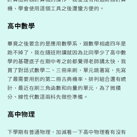
機，學會使用這個工具之後還蠻方便的。
高中數學
畢竟之後要念的是應用數學系，跟數學相處四年是
跑不掉了，我在隨班附讀就因為比同學少了高中數
學的基礎底子在期中考之前都覺得老師講太快，我
買了對話式數學二、三冊來刷，單元跳著寫，先寫
了最需要用到的第二冊古典機率、排列組合還有統
計，最近在刷三角函數和向量的單元，為了微積
分、線性代數這兩科先做些準備。
高中物理
下學期有普通物理，加減看一下高中物理看有沒有