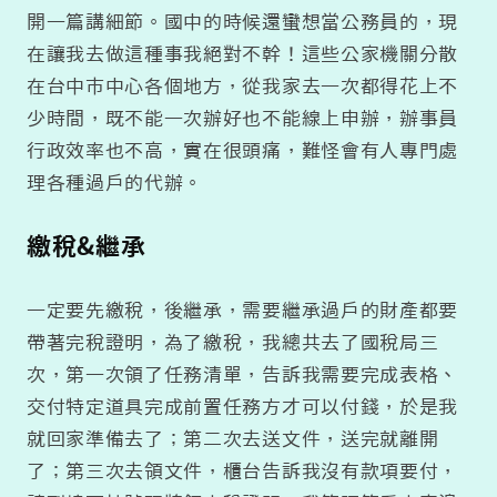
開一篇講細節。國中的時候還蠻想當公務員的，現
在讓我去做這種事我絕對不幹！這些公家機關分散
在台中市中心各個地方，從我家去一次都得花上不
少時間，既不能一次辦好也不能線上申辦，辦事員
行政效率也不高，實在很頭痛，難怪會有人專門處
理各種過戶的代辦。
繳稅&繼承
一定要先繳稅，後繼承，需要繼承過戶的財產都要
帶著完稅證明，為了繳稅，我總共去了國稅局三
次，第一次領了任務清單，告訴我需要完成表格、
交付特定道具完成前置任務方才可以付錢，於是我
就回家準備去了；第二次去送文件，送完就離開
了；第三次去領文件，櫃台告訴我沒有款項要付，