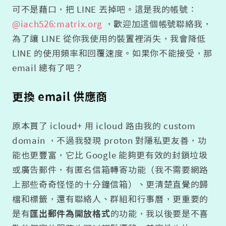
可不是藉口，把 LINE 丟掉吧。這是我的帳號：
@iach526:matrix.org
，歡迎加這個帳號聯絡我，
為了讓 LINE 從你我使用的裝置裡消失，我會降低
LINE 的使用頻率和回覆速度。如果你不能接受，那
email 總有了吧？
更換 email 供應商
原本買了 icloud+ 用 icloud 路由我的 custom
domain ，不過我發現 proton 對隱私更友善，功
能也更豐富，它比 Google 能夠更有效的封鎖垃圾
或廣告郵件，有匿名信箱轉寄功能（我不需要網路
上那些奇奇怪怪的十分鐘信箱）、更清楚直覺的歸
檔和標籤，還有聯絡人、群組和行事曆，更重要的
是有
匯出郵件為開放格式
的功能，我以後要是不喜