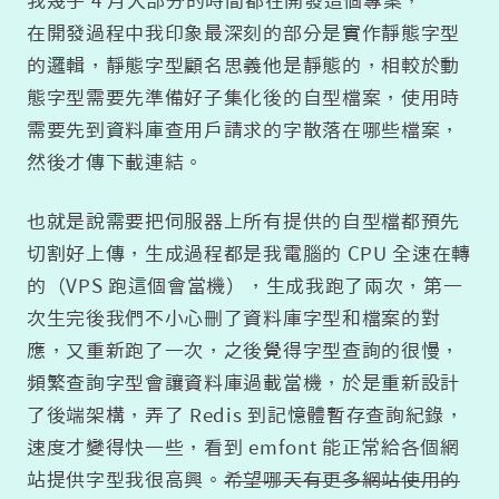
我幾乎 4 月大部分的時間都在開發這個專案，
在開發過程中我印象最深刻的部分是實作靜態字型
的邏輯，靜態字型顧名思義他是靜態的，相較於動
態字型需要先準備好子集化後的自型檔案，使用時
需要先到資料庫查用戶請求的字散落在哪些檔案，
然後才傳下載連結。
也就是說需要把伺服器上所有提供的自型檔都預先
切割好上傳，生成過程都是我電腦的 CPU 全速在轉
的（VPS 跑這個會當機），生成我跑了兩次，第一
次生完後我們不小心刪了資料庫字型和檔案的對
應，又重新跑了一次，之後覺得字型查詢的很慢，
頻繁查詢字型會讓資料庫過載當機，於是重新設計
了後端架構，弄了 Redis 到記憶體暫存查詢紀錄，
速度才變得快一些，看到 emfont 能正常給各個網
站提供字型我很高興。
希望哪天有更多網站使用的