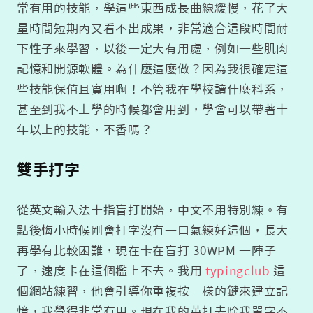
常有用的技能，學這些東西成長曲線緩慢，花了大
量時間短期內又看不出成果，非常適合這段時間耐
下性子來學習，以後一定大有用處，例如一些肌肉
記憶和開源軟體。為什麼這麼做？因為我很確定這
些技能保值且實用啊！不管我在學校讀什麼科系，
甚至到我不上學的時候都會用到，學會可以帶著十
年以上的技能，不香嗎？
雙手打字
從英文輸入法十指盲打開始，中文不用特別練。有
點後悔小時候剛會打字沒有一口氣練好這個，長大
再學有比較困難，現在卡在盲打 30WPM 一陣子
了，速度卡在這個檻上不去。我用
typingclub
這
個網站練習，他會引導你重複按一樣的鍵來建立記
憶，我覺得非常有用。現在我的英打去除我單字不