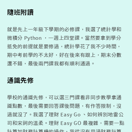
隨班附讀
就是先上一年級下學期的必修課，我選了統計學和
微積分 Python ，一週上四堂課。當然要拿到學分
抵免的前提就是要修過，統計學花了我不少時間，
期中考前學的不太好，好在後來有跟上，期末分數
還不錯，最後兩門課我都有順利通過。
通識先修
學校的通識先修，可以選三門課看非同步教學拿通
識點數，最後需要回答課後問題，有作答限制，沒
過就沒了。我選了理財 Easy Go 、如何辨別地雷公
司和宋詞的溫柔。理財 Easy GO 最複雜，需要一點
計算加財務計算機的操作，我從沒有用過財務計算