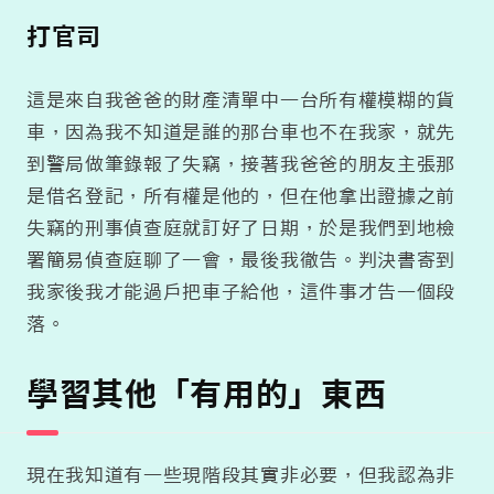
打官司
這是來自我爸爸的財產清單中一台所有權模糊的貨
車，因為我不知道是誰的那台車也不在我家，就先
到警局做筆錄報了失竊，接著我爸爸的朋友主張那
是借名登記，所有權是他的，但在他拿出證據之前
失竊的刑事偵查庭就訂好了日期，於是我們到地檢
署簡易偵查庭聊了一會，最後我徹告。判決書寄到
我家後我才能過戶把車子給他，這件事才告一個段
落。
學習其他「有用的」東西
現在我知道有一些現階段其實非必要，但我認為非