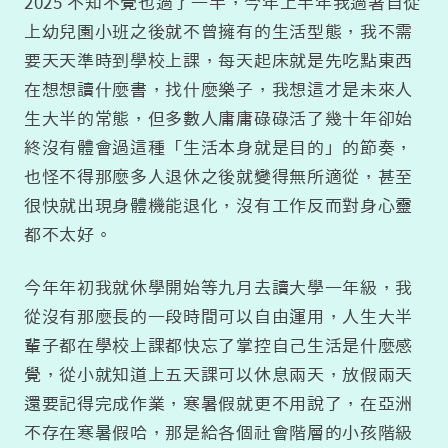
2025 不知不覺也過了一半，今年上半年我過著自從
上幼兒園小班之後就不曾擁有的生活型態，我不需
要天天準時到學校上課，每天起床就是先吃點東西
在想想讀什麼書，找什麼樂子，我想這才是未來人
生大半的常態，但多數人庸庸碌碌活了幾十年卻始
終沒有體會過這種「生活本身就是目的」的節奏，
也怪不得那麼多人退休之後就變得無所適從，甚至
很快就出現身體機能退化，沒有工作反而對身心靈
都不太好。
今年年初我就休學開始等九月去讀大學一年級，我
從沒有那麼長的一段時間可以自由運用，人生大半
輩子都在學校上課都快忘了掌控自己生活是什麼感
覺，從小就知道上五天課可以休息兩天，放假兩天
還要記得完成作業，寒暑假就更不用說了，在亞洲
不存在寒暑假哈，那是給各個社會階層的小孩階級