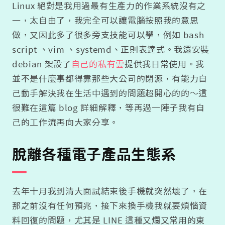
Linux 絕對是我用過最有生產力的作業系統沒有之
一，太自由了，我完全可以讓電腦按照我的意思
做，又因此多了很多旁支技能可以學，例如 bash
script 、vim 、systemd、正則表達式。我還安裝
debian 架設了
自己的私有雲
提供我日常使用。我
並不是什麼事都得靠那些大公司的閉源，有能力自
己動手解決我在生活中遇到的問題超開心的的～這
很難在這篇 blog 詳細解釋，等再過一陣子我有自
己的工作流再向大家分享。
脫離各種電子產品生態系
去年十月我到清大面試結束後手機就突然壞了，在
那之前沒有任何預兆，接下來換手機我就要煩惱資
料回復的問題，尤其是 LINE 這種又爛又常用的東