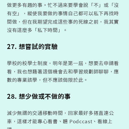
做更多有趣的事。忙不過來要學會說「不」或「沒
有空」，縱使我要做的事情自己都可以私下再找時
間做，但在我期望完成這些事的死線之前，我其實
沒有這麼多「私下時間」。
27. 想嘗試的實驗
學校的校學士制度，明年是第一屆，想要去申請看
看，我也想藉著這個機會去和學習規劃師聊聊，應
數的專業該學，但不應該侷限於此。
28. 想少做或不做的事
減少無謂的交通移動時間，回家最好多搭直達公
車，這樣才能專心看書、聽 Podccast、看線上