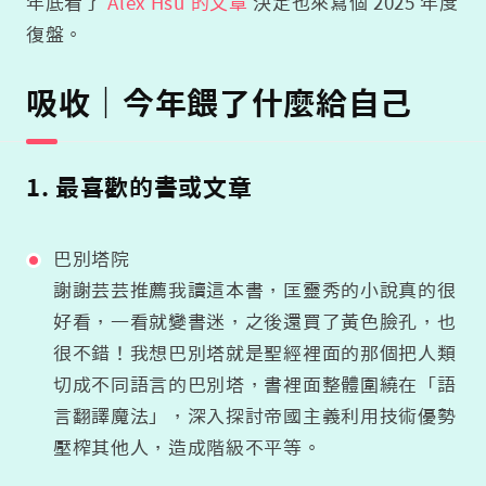
年底看了
Alex Hsu 的文章
決定也來寫個 2025 年度
復盤。
吸收｜今年餵了什麼給自己
1. 最喜歡的書或文章
巴別塔院
謝謝芸芸推薦我讀這本書，匡靈秀的小說真的很
好看，一看就變書迷，之後還買了黃色臉孔，也
很不錯！我想巴別塔就是聖經裡面的那個把人類
切成不同語言的巴別塔，書裡面整體圍繞在「語
言翻譯魔法」，深入探討帝國主義利用技術優勢
壓榨其他人，造成階級不平等。