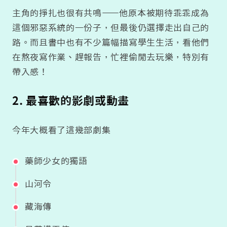
主角的掙扎也很有共鳴——他原本被期待乖乖成為
這個邪惡系統的一份子，但最後仍選擇走出自己的
路。而且書中也有不少篇幅描寫學生生活，看他們
在熬夜寫作業、趕報告，忙裡偷閒去玩樂，特別有
帶入感！
2. 最喜歡的影劇或動畫
今年大概看了這幾部劇集
藥師少女的獨語
山河令
藏海傳