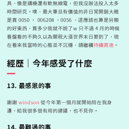
具，像是講機還有軟無線電，但我沒辦法投入太多
時間研究。噢，最大筆且有價值的非日常開銷大概
是買 0050 、 006208 、0056 ，這應該也算是另類
的好東西，買多少我就不說了w 只不過 4 月的時候
看盤看的不夠久以為關稅大漲世界末日要到了，現
在看來我當時的心態並不沉穩，請繼續
持續買進
。
經歷｜今年感受了什麼
13. 最感恩的事
謝謝
windson
從今年第一個月就開始陪在我身
邊，給我很多很有用的建議，也不見你。
14. 最難過的事