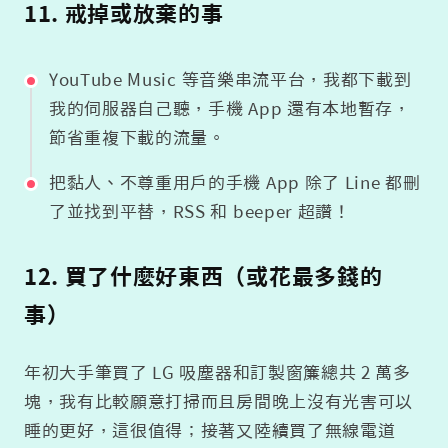
11. 戒掉或放棄的事
YouTube Music 等音樂串流平台，我都下載到
我的伺服器自己聽，手機 App 還有本地暫存，
節省重複下載的流量。
把黏人、不尊重用戶的手機 App 除了 Line 都刪
了並找到平替，RSS 和 beeper 超讚！
12. 買了什麼好東西（或花最多錢的
事）
年初大手筆買了 LG 吸塵器和訂製窗簾總共 2 萬多
塊，我有比較願意打掃而且房間晚上沒有光害可以
睡的更好，這很值得；接著又陸續買了無線電道