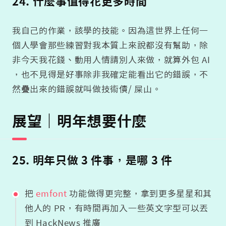
24. 什麼事值得花更多時間
我自己的作業，該學的技能。因為這世界上任何一
個人學會那些練習對我本質上來說都沒有幫助，除
非今天我花錢、動用人情請別人來做，就算外包 AI
，也不見得是好事除非我確定能看出它的錯誤，不
然疊出來的錯誤就叫做技術債/ 屎山。
展望｜明年想要什麼
25. 明年只做 3 件事，是哪 3 件
把
emfont
功能做得更完整，拿到更多星星和其
他人的 PR，有時間再加入一些英文字型可以丟
到 HackNews 推廣