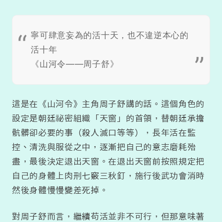
寧可肆意妄為的活十天，也不違逆本心的
活十年
《山河令——周子舒》
這是在《山河令》主角周子舒講的話。這個角色的
設定是朝廷祕密組織「天窗」的首領，替朝廷承擔
骯髒卻必要的事（殺人滅口等等），長年活在監
控、清洗與服從之中，逐漸把自己的意志磨耗殆
盡，最後決定退出天窗。在退出天窗前按照規定把
自己的身體上肉刑七竅三秋釘，施行後武功會消時
然後身體慢慢變差死掉。
對周子舒而言，繼續苟活並非不可行，但那意味著