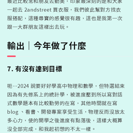
最近比較常和朋友去勤美，印象最深刻的是和大家
一起去 2andstreet 買衣服，我們彼此幫對方找衣
服搭配，這種尋寶的感覺很有趣，這也是我第一次
跟一大群朋友這樣出去玩。
輸出｜今年做了什麼
7. 有沒有達到目標
呃…2024 說要好好學高中物理和數學，但特選結束
因為有先修系上的統計學，被進度壓到所以寫對話
式數學題本有比較勤勞的在寫，其他時間就在寫
blog 、看書、開發專案享受生活，物理反而沒放太
多心力，使的開學之後進度有點落後，這樣大概算
沒全部完成，和我起初想的不太一樣。