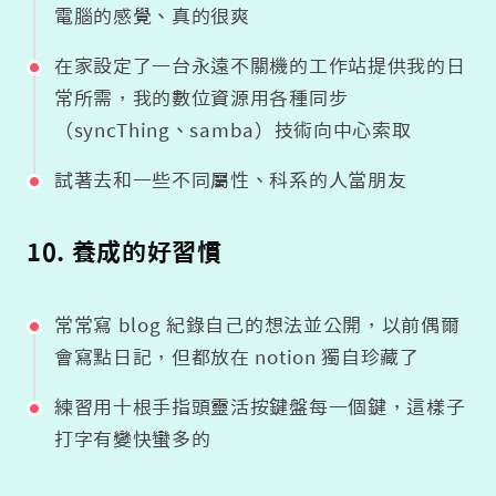
電腦的感覺、真的很爽
在家設定了一台永遠不關機的工作站提供我的日
常所需，我的數位資源用各種同步
（syncThing、samba）技術向中心索取
試著去和一些不同屬性、科系的人當朋友
10. 養成的好習慣
常常寫 blog 紀錄自己的想法並公開，以前偶爾
會寫點日記，但都放在 notion 獨自珍藏了
練習用十根手指頭靈活按鍵盤每一個鍵，這樣子
打字有變快蠻多的