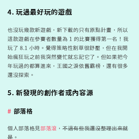
4. 玩過最好玩的遊戲
也沒玩幾款新遊戲，新下載的只有原點計畫，所以
這款遊戲在參賽者數量為 1 的比賽獲得第一名！我
玩了 8.1 小時。覺得策略性割草很舒壓，但在我開
始瘋狂玩之前我突然變忙就忘記它了。但如果把今
年玩過的都算進來，王國之淚依舊霸榜，還有很多
還沒探索。
5. 新發現的創作者或內容源
部落格
個人部落格見
部落滾
，
不過有些我還沒整理出來就
是
。