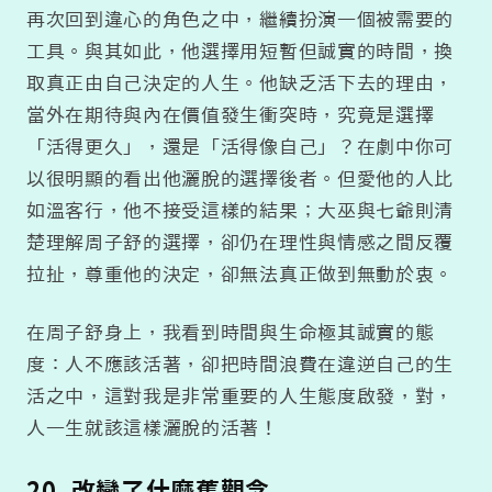
再次回到違心的角色之中，繼續扮演一個被需要的
工具。與其如此，他選擇用短暫但誠實的時間，換
取真正由自己決定的人生。他缺乏活下去的理由，
當外在期待與內在價值發生衝突時，究竟是選擇
「活得更久」，還是「活得像自己」？在劇中你可
以很明顯的看出他灑脫的選擇後者。但愛他的人比
如溫客行，他不接受這樣的結果；大巫與七爺則清
楚理解周子舒的選擇，卻仍在理性與情感之間反覆
拉扯，尊重他的決定，卻無法真正做到無動於衷。
在周子舒身上，我看到時間與生命極其誠實的態
度：人不應該活著，卻把時間浪費在違逆自己的生
活之中，這對我是非常重要的人生態度啟發，對，
人一生就該這樣灑脫的活著！
20. 改變了什麼舊觀念