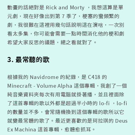
動畫的話絕對是 Rick and Morty ，我想這算是單
元劇，現在好像出到第 7 季了，梗塞的蠻頻繁的
劇，我很難在這裡用幾句話說明這在演啥，一次別
看太多集，你可能會需要一點時間消化他的梗和劇
希望大家反思的議題，總之看就對了。
3. 最常聽的歌
根據我的 Navidrome 的紀錄，是 C418 的
Minecraft - Volume Alpha 這個專輯，我創了一個
純音樂資料夾每次有用電腦就掛著播，並且裡面除
了這首專輯的歌以外都是超過半小時的 lo-fi ，lo-fi
的數量並不多，會常隨機換到這個專輯的歌所以它
就變最常聽的歌了。最近更喜歡的是珂拉琪的 Deus
Ex Machina 這首專輯，愈聽愈抓耳。