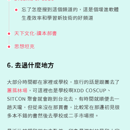
忘了怎麼搜到這個頻道的，這是個增進軟體
生產效率和學習新技術的好頻道
天下文化-讀本郝書
思想坦克
6. 去過什麼地方
大部分時間都在家裡或學校，旅行的話是跟團去了
蕙蓀林場
，可這裡也是學校啊XDD COSCUP、
SITCON 聚會就會跑到台北去，有時間就順便去一
趟天瓏，但從來沒在那買書，比較常在那邊初見很
多本不錯的書然後去學校或二手市場撈。