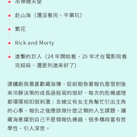
吊帶襪天使
赴山海（還沒看完，半棄坑）
繁花
Rick and Morty
進擊的巨人（24 年開始看，25 年才在電影院看
完結局，還是列進來好了）
連續劇我最喜歡藏海傳，從前期急著報仇雪恨到後
來冷靜決策的成長過程寫的很好，每次的危機處理
都環環相扣很刺激；支線又有女主角幫忙引出主角
的心事、報仇之後應該做什麼之類的人生課題，讓
藏海意識到自己不是個報仇機器，很多橋段富有哲
學性，引人深思。