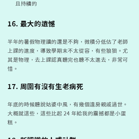
且持續的
16. 最大的遺憾
半年的暑假物理讀的還是不夠，微積分低估了老師
上課的進度，導致學期末不太從容，有些狼狽。尤
其是物理，去上課認真聽完也聽不太進去，非常可
惜。
17. 周圍有沒有生老病死
年底的時候聽說姑婆中風，有幾個遠房親戚過世。
大概就這些，這些比起 24 年給我的震撼都是小蛋
糕。