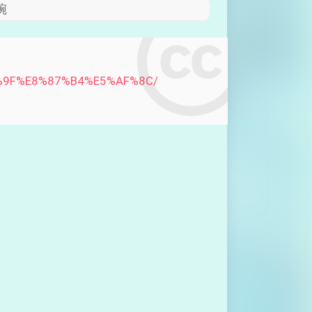
碗
80%9F%E8%87%B4%E5%AF%8C/