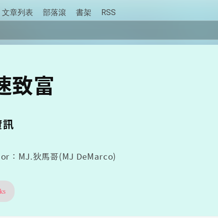
文章列表
部落滾
書架
RSS
速致富
資訊
hor：MJ.狄馬哥(MJ DeMarco)
ks