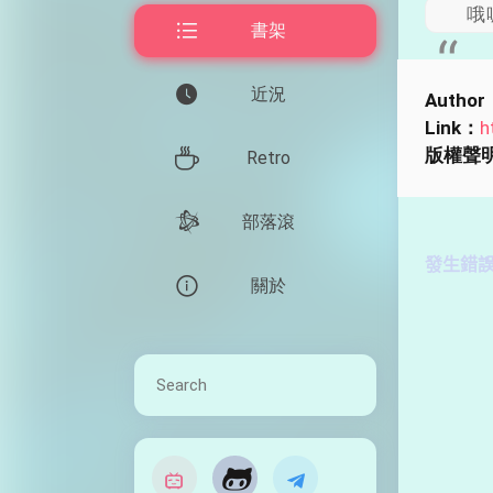
哦
書架
近況
Author
Link：
h
版權聲
Retro
部落滾
關於
