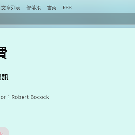
文章列表
部落滾
書架
RSS
費
資訊
hor：Robert Bocock
ks