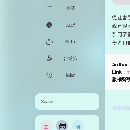
書架
從社會
近況
說是很
引用了
Retro
學者和
部落滾
Author
Link：
h
關於
版權聲
