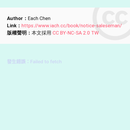
Author：
Each Chen
Link：
https://www.iach.cc/book/notice-saleseman/
版權聲明：
本文採用
CC BY-NC-SA 2.0 TW