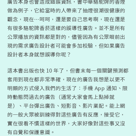
廣告本身也會造成錯誤資訊，書中舉駱駝牌的香煙
做為例子，它給當時的人帶來了抽煙很潮很健康的
觀念，現在…呵呵，還是要自己思考啊，現在還是
有很多駱駝牌香菸這樣的誤導性廣告。並不是所有
公眾播放的資訊都是對的，儘管因為有公眾眼前出
現的需求廣告設計者可能會多加校驗，但如果廣告
設計者本身就想誤導你呢？
這本書出版也快 10 年了，但書末每一個關鍵預測都
套用到現在都非常準確，現在的廣告我想是以更不
明顯的方式侵入我們的生活了：手機 App 通知、限
時動態閃過去的廣告（通常大家會馬上點掉就
是）、平台彈出廣告、短影音、影片業配。能上網
的一般大眾被訓練得對這些廣告有反應，接受它，
實在很看不慣這樣的世界，大家好像對這些事又沒
有自覺和保護意識。