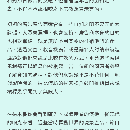
和對節日做出的反應，但看著這本書的脈絡走下
去，不得不承認相較之下宗教還算無害的。
初期的廣告廣告商還會有一些自知之明不要弄的太
誇張，大眾會選擇，也會反抗。廣告商本身的目的
也相對單純，就是無所不用其極的推銷他們的產
品，透過文宣、收音機廣告或是請名人討論來製造
話題對他們來說是比較有效的方式，畢竟這些傳播
素材都可以輕易的被複製，當一位新的閱聽者參與
了解資訊的過程，對他們來說幾乎是不花任何一毛
錢或時間的，這比傳統的挨家挨戶敲門推銷員來說
槓桿幾乎開到了無限大。
在這本書你會看到廣告、媒體產業的演進，從現代
的眼光來看，這些當時轟動世界的現象產品、節目