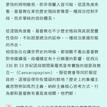
更快的辨明敵我，即非我輩人皆可殺，從這角度來
看，基督教在某些歷史階段更像是一種政治控制手
段，而非單純的信仰體系。
從這個角度看，基督教在不少歷史階段與其說是靈
性信仰，不如說是統治的延伸，一種政治意識形態
的外衣。
相信各位在讀世界史的時候，都很難不看出基督教
對帝國擴張、政權穩定有十分顯著的影響，從西元
330 到 10 世紀這段期間東羅馬皇帝實施的就是政教
合一（Caesaropapism），服從教會等同於服從
政府，這哪容得你有懷疑的餘地？歷史上的集權主
義思想例如馬烈主義、納粹主義核心思考方式、行
為都和基督教有著高度相關。他們都：