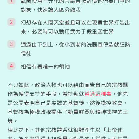
試圖使用一元化的言論直接評價他們要鬥爭的
對象，快速讓人區分敵我
幻想存在人間天堂並且可以在現實世界打造出
來，必要時可以動用武力手段重塑世界
通過由下到上，從小到老的洗腦宣傳造就狂熱
信徒
相信有著唯一的領袖
不只如此，政治人物也可以藉由宣告自己的宗教觀
作為獲得支持的手段，希特勒就
幹過這種事
，他先
是公開表明自己是虔誠的基督徒，然後操控教會，
基督教為極權政權提供了動員群眾與精神操控的土
壤。
相比之下，其他宗教體系就很難產生以「上帝使
者」為名者獲得大規模暴力動員的正當性。尤其是