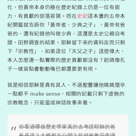
化，但黃帝本身仍極在歷史紀錄上仍是一位有能
力、有貢獻的部落首領。而在
史記
這本書的五帝本
紀開篇就告訴你「黃帝者，少典之子」，黃帝有爸
爸的，還有紀錄他叫做少典，這還是太史公親自考
證、田野調查的結果。耶穌留下來的資料反而只剩
下「宗教性」，如果這位「天父之子」這麼偉大，
本人怎麼連一點實際的歷史貢獻都沒有？起碼像孔
子一樣寫點書動動嘴巴都還要更有用。
我是相信耶穌是真有其人，不過聖靈讓他媽媽懷孕
一點都不 make sense，相關的記載只剩下虛無的
宗教概念，只能當成神話故事來看。
你看過哪個歷史學家真的去考證耶穌的爸
爸是誰？大概都在公開之前就被教宗處理