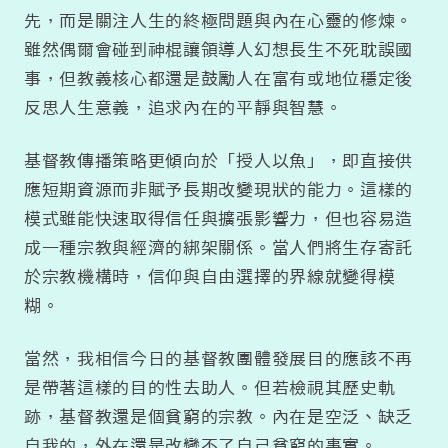
先，而是關注人生的終極問題與內在心靈的修煉。
雖然偶爾會碰到神棍讓領導人幻想長生不死耽誤國
事，但教義核心都還是鼓勵人在富有或地位穩定後
反思人生意義，追求內在的平靜與智慧。
基督教傳播策略更傾向於「授人以魚」，即直接供
應短期資源而非賦予長期改變現狀的能力。這樣的
模式雖能快速取得信任與擴張影響力，但也容易造
成一種宗教與經濟的綁架關係。當人們將生存寄託
於宗教機構時，信仰與自由選擇的界線就變得模
糊。
當然，我相信今日的基督教團體發展目的應該不再
是帶著這樣的目的性去助人。但若檢視其歷史軌
跡，基督教還是個貧窮的宗教。內在是空泛、缺乏
自我的，外在還是改變不了自己貧窮的事實。