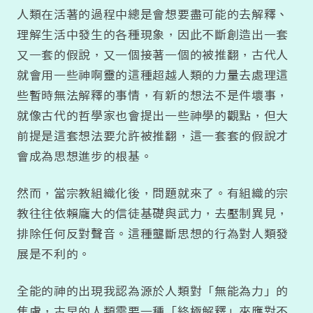
人類在活著的過程中總是會想要盡可能的去解釋、
理解生活中發生的各種現象，因此不斷創造出一套
又一套的假說，又一個接著一個的被推翻，古代人
就會用一些神啊靈的這種超越人類的力量去處理這
些暫時無法解釋的事情，有新的想法不是件壞事，
就像古代的哲學家也會提出一些神學的觀點，但大
前提是這套想法要允許被推翻，這一套套的假說才
會成為思想進步的根基。
然而，當宗教組織化後，問題就來了。有組織的宗
教往往依賴龐大的信徒基礎與武力，去壓制異見，
排除任何反對聲音。這種壟斷思想的行為對人類發
展是不利的。
全能的神的出現我認為源於人類對「無能為力」的
焦慮，古早的人類需要一種「終極解釋」來應對不