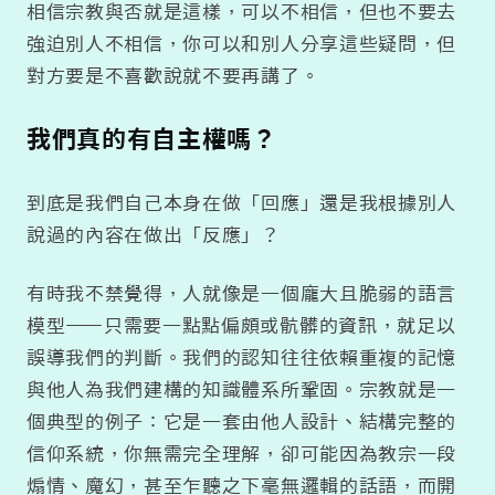
相信宗教與否就是這樣，可以不相信，但也不要去
強迫別人不相信，你可以和別人分享這些疑問，但
對方要是不喜歡說就不要再講了。
我們真的有自主權嗎？
到底是我們自己本身在做「回應」還是我根據別人
說過的內容在做出「反應」？
有時我不禁覺得，人就像是一個龐大且脆弱的語言
模型——只需要一點點偏頗或骯髒的資訊，就足以
誤導我們的判斷。我們的認知往往依賴重複的記憶
與他人為我們建構的知識體系所鞏固。宗教就是一
個典型的例子：它是一套由他人設計、結構完整的
信仰系統，你無需完全理解，卻可能因為教宗一段
煽情、魔幻，甚至乍聽之下毫無邏輯的話語，而開