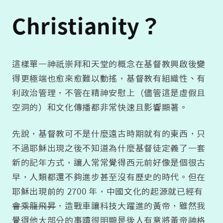
Christianity？
這樣單一神祇崇拜和天堂的概念在基督教興啟後變
得更極端也愈來愈難以動搖，基督教有組織性、有
利政治管理，不管在精神安慰上（儘管這是虛假且
空洞的）和文化傳播都非常快速且影響顯著。
先說，基督教可不是什麼遠古時期就有的東西，只
不過耶穌出現之後不知道為什麼基督徒定義了一套
新的記年方式，讓人常常覺得西元前好像是個很古
早，人類都還不夠進步甚至沒有歷史的時代。但在
耶穌出現前的 2700 年，中國文化的起源就已經有
會乘龍飛昇
，造戰車讓科技大躍進的黃帝，雖然我
覺得他大部分的事蹟很明顯是後人有意將黃帝神格