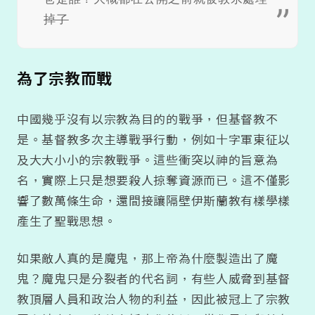
掉了
為了宗教而戰
中國幾乎沒有以宗教為目的的戰爭，但基督教不
是。基督教多次主導戰爭行動，例如十字軍東征以
及大大小小的宗教戰爭。這些衝突以神的旨意為
名，實際上只是想要殺人掠奪資源而已。這不僅影
響了數萬條生命，還間接讓隔壁伊斯蘭教有樣學樣
產生了聖戰思想。
如果敵人真的是魔鬼，那上帝為什麼製造出了魔
鬼？魔鬼只是分裂者的代名詞，有些人威脅到基督
教頂層人員和政治人物的利益，因此被冠上了宗教