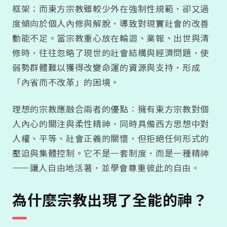
框架；而東方宗教雖較少外在強制性規範，卻又過
度傾向於個人內修與解脫，導致對現實社會的改善
動能不足。當宗教重心放在輪迴、業報、出世與清
修時，往往忽略了現世的社會結構與經濟問題，使
弱勢群體難以獲得改變命運的資源與支持，形成
「內省而不改革」的困境。
理想的宗教應融合兩者的優點：擁有東方宗教對個
人內心的關注與柔性精神，同時具備西方思想中對
人權、平等、社會正義的關懷，但拒絕任何形式的
壓迫與集體控制。它不是一套制度，而是一種精神
——讓人自由地活著，並學會尊重彼此的自由。
為什麼宗教出現了全能的神？