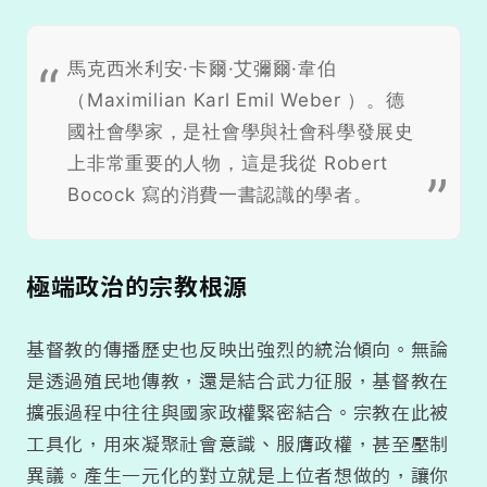
馬克西米利安·卡爾·艾彌爾·韋伯
（Maximilian Karl Emil Weber ）。德
國社會學家，是社會學與社會科學發展史
上非常重要的人物，這是我從 Robert
Bocock 寫的消費一書認識的學者。
極端政治的宗教根源
基督教的傳播歷史也反映出強烈的統治傾向。無論
是透過殖民地傳教，還是結合武力征服，基督教在
擴張過程中往往與國家政權緊密結合。宗教在此被
工具化，用來凝聚社會意識、服膺政權，甚至壓制
異議。產生一元化的對立就是上位者想做的，讓你