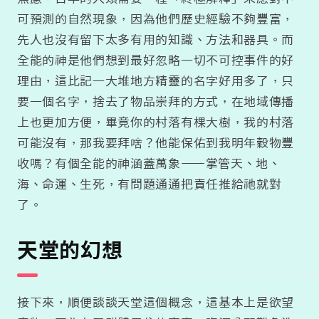
可預測的自然現象，因為他們歷史經驗不夠豐富，
先人也沒有留下太多有用的知識、方法和器具。而
全能的神是他們想到最好忽略一切不可控事件的好
理由，這比記一大堆地方精靈的名字好用多了，只
要一個名字，捨去了物品崇拜的方式，在地域傳播
上也更加方便，畢竟你的村落有棵大樹，我的村落
可能沒有，那我要拜啥？他能保佑到我明年穀物豐
收嗎？有個全能的神涵蓋萬象——掌管天、地、
海、命運、生死，有問題通通把責任推給祂就對
了。
天堂的幻想
接下來，順便談談天堂這個概念，這基本上是欲望