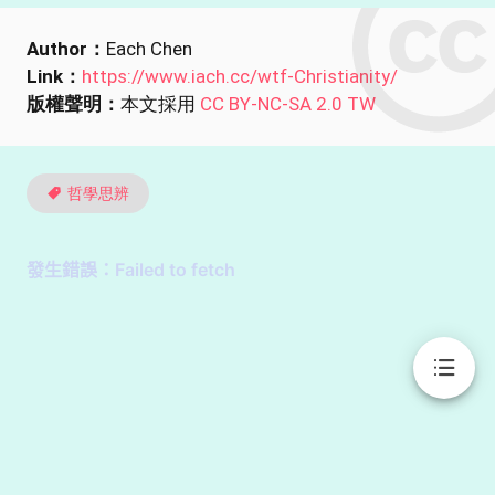
Author：
Each Chen
Link：
https://www.iach.cc/wtf-Christianity/
版權聲明：
本文採用
CC BY-NC-SA 2.0 TW
哲學思辨