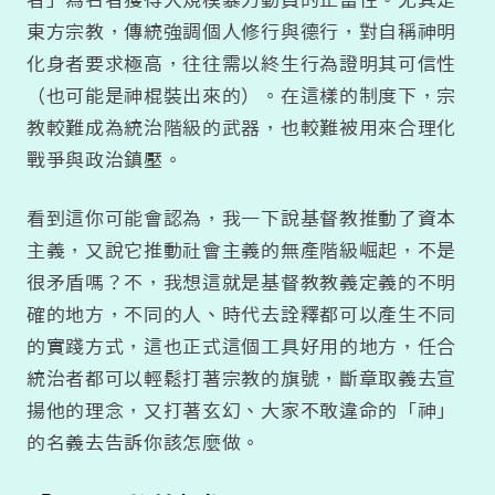
東方宗教，傳統強調個人修行與德行，對自稱神明
化身者要求極高，往往需以終生行為證明其可信性
（也可能是神棍裝出來的）。在這樣的制度下，宗
教較難成為統治階級的武器，也較難被用來合理化
戰爭與政治鎮壓。
看到這你可能會認為，我一下說基督教推動了資本
主義，又說它推動社會主義的無產階級崛起，不是
很矛盾嗎？不，我想這就是基督教教義定義的不明
確的地方，不同的人、時代去詮釋都可以產生不同
的實踐方式，這也正式這個工具好用的地方，任合
統治者都可以輕鬆打著宗教的旗號，斷章取義去宣
揚他的理念，又打著玄幻、大家不敢違命的「神」
的名義去告訴你該怎麼做。