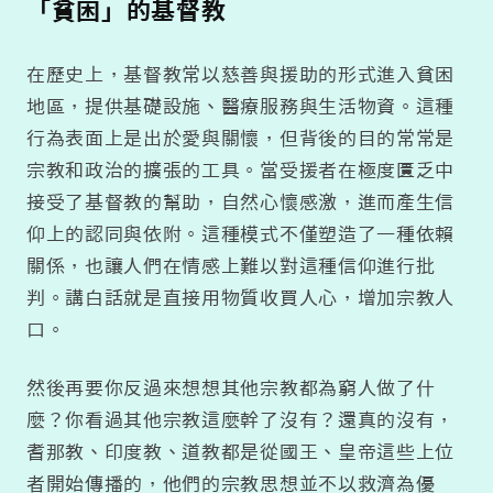
「貧困」的基督教
在歷史上，基督教常以慈善與援助的形式進入貧困
地區，提供基礎設施、醫療服務與生活物資。這種
行為表面上是出於愛與關懷，但背後的目的常常是
宗教和政治的擴張的工具。當受援者在極度匱乏中
接受了基督教的幫助，自然心懷感激，進而產生信
仰上的認同與依附。這種模式不僅塑造了一種依賴
關係，也讓人們在情感上難以對這種信仰進行批
判。講白話就是直接用物質收買人心，增加宗教人
口。
然後再要你反過來想想其他宗教都為窮人做了什
麼？你看過其他宗教這麼幹了沒有？還真的沒有，
耆那教、印度教、道教都是從國王、皇帝這些上位
者開始傳播的，他們的宗教思想並不以救濟為優