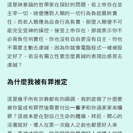
這是神意論的哲學家在探討的問題，若上帝存在並
主宰一切，祂便應對人類的一切行為負起最終責
任；而若人類應為自身行為負責，那麼人類便不可
能完全受神的操控。接受上帝存在，那就表示你不
必背負任何責任，你也沒有自由更沒有自主，你也
不需要主動去虔誠，因為你就像電腦程式一樣被設
定好了，若沒有獨立性要怎麼真誠的表現出感恩去
虔誠？
為什麼我被有罪推定
這是幾乎所有宗教都有的調調，我到底做了什麼要
被你當成有罪然後需要付出
一輩子
和你過家家來贖
罪？這根本是在對自己生命的糟蹋，拜託，開心的
活著就好，壞人在第一次殺人之前也都是好人來