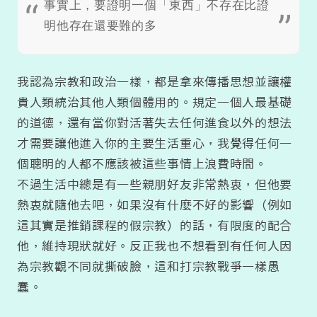
事實上，要證明一個「東西」不存在比證
明他存在還要難的多
我認為宗教和政治一樣，都是拿來傳播思想並讓權
貴人類統治其他人類個體用的。規定一個人最基礎
的道德，還有當你對活著失去任何進食以外的想法
才需要讓他進入你的主要生活重心，我覺得任何一
個聰明的人都不應該被這些事情上浪費時間。
不過生活中總是有一些親朋好友非常熱衷，但他要
熱衷就隨他去吧，如果沒有什麼不好的影響（例如
這其實是推銷課程的假宗教）的話，有限度的配合
他，維持現狀就好。反正我也不想看到有任何人因
為宗教觀不同就撕破臉，這和打宗教戰爭一樣愚
蠢。