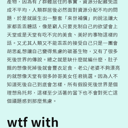
產物，因為有了群體居住的事實，資源分配難免造
成不平均，人類群居後必然面對資源分配不均的問
題，於是就誕生出一整套「來世補償」的說法讓大
家都乖乖聽話，像是窮人只要克制自己的欲望會上
天堂或是天堂有吃不完的美食、美好的事物這樣的
話。又尤其人類又不能乖乖的接受自己只是一團會
胡思亂想讓自己變得焦慮的碳基生物，又有了很多
死後世界的傳說。總之就是缺什麼就編什麼，肚子
餓的想像死掉後就會豐衣足食，老公/老婆不夠漂亮
的就想像天堂有很多帥哥美女任君挑選。因為人不
知道死後自己到底會怎樣，所有假設死後世界是個
理想烏托邦，這樣至少活著的當下也不會對死亡這
個議題感到那麼焦慮。
wtf with