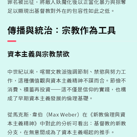
罪名被出征，將敵人妖魔化後以正當化暴力與掠奪
足以顯現出基督教對外在的包容性如此之低。
傳播與統治：宗教作為工具
資本主義與宗教禁欲
中世紀以來，喀爾文教派強調節制、禁慾與努力工
作，這種價值觀與資本主義精神不謀而合。節儉不
消費、積蓄再投資——這不僅是信仰的實踐，也構
成了早期資本主義發展的倫理基礎。
從馬克斯·韋伯（Max Weber）在《新教倫理與資
本主義精神》中對此的分析可看出：基督教的新教
分支，在無意間成為了資本主義崛起的推手。