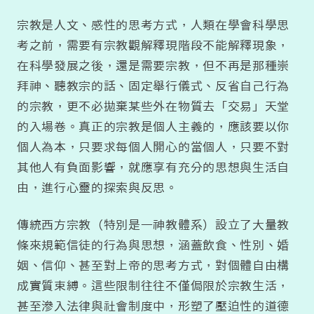
宗教是人文、感性的思考方式，人類在學會科學思
考之前，需要有宗教觀解釋現階段不能解釋現象，
在科學發展之後，還是需要宗教，但不再是那種崇
拜神、聽教宗的話、固定舉行儀式、反省自己行為
的宗教，更不必拋棄某些外在物質去「交易」天堂
的入場卷。真正的宗教是個人主義的，應該要以你
個人為本，只要求每個人開心的當個人，只要不對
其他人有負面影響，就應享有充分的思想與生活自
由，進行心靈的探索與反思。
傳統西方宗教（特別是一神教體系）設立了大量教
條來規範信徒的行為與思想，涵蓋飲食、性別、婚
姻、信仰、甚至對上帝的思考方式，對個體自由構
成實質束縛。這些限制往往不僅侷限於宗教生活，
甚至滲入法律與社會制度中，形塑了壓迫性的道德