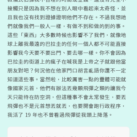
接觸只是因為我不想在別人眼中看起來太奇怪，並
且我也沒有找到證據證明他們不存在。不過我想祂
們就像我們一般人一樣，有做不到和做的到的事。
這些「東西」大多數時候也影響不了我們，就像地
球上離我最遠的巴拉圭的任何一個人都不可能直接
影響我今天要不要出門、要去哪一樣。你不會因為
巴拉圭的街道上的瘋子在喊我是上帝之子就跟他當
朋友對吧？何況他在他家門口胡言亂語你還不一定
知道這些事。當然啦，比較厲害一點的靈體可能就
像國家元首，他們有辦法丟幾顆飛彈之類的讓我今
天只能待在防空洞，但這種事不會太常發生，要丟
飛彈也不是元首想丟就丟，也要開會跑行政程序，
我活了 19 年也不曾看過飛彈從我頭上降落。