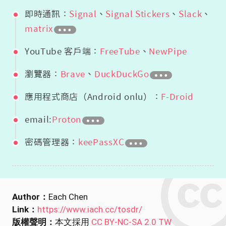
即時通訊：
Signal
、
Signal Stickers
、
Slack
、
matrix
YouTube 客戶端：
FreeTube
、
NewPipe
瀏覽器：
Brave
、
DuckDuckGo
應用程式商店（Android onlu）：
F-Droid
email:
Proton
密碼管理器：
keePassXC
Author：
Each Chen
Link：
https://www.iach.cc/tosdr/
版權聲明：
本文採用
CC BY-NC-SA 2.0 TW