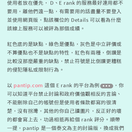
使用者放在優先， D、E rank 的服務最好連用都不
要用，離他們遠一點，有需要用的話盡量不要登入
並使用網頁版，點該欄位的 Details 可以看為什麼
該線上服務可以被評為那個成績。
紅色底的是缺點，綠色是優點，灰色是中立評價或
不算優點也不是缺點的特性，紅色有兩種，倒讚是
比較沒那麼嚴重的缺點，禁止符號是比倒讚更糟糕
的侵犯隱私或限制行為。
以
pantip.com
這個 E rank 的平台為例
，你
可以知道平台禁止討論和政府價值觀相反的言論、
不能刪除自己的帳號但是使用者條款都寫的很清
楚，沒有拐灣，其他的你自己讀圖片，反正好的壞
的都會寫上去，功過相抵再給個 rank 評分。順帶
一提，pantip 是一個泰文為主的討論版，換成我們