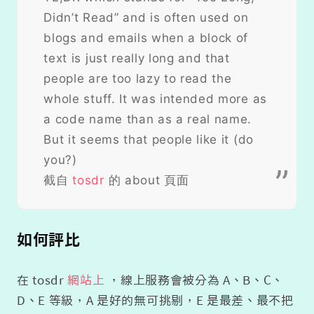
Didn’t Read” and is often used on
blogs and emails when a block of
text is just really long and that
people are too lazy to read the
whole stuff. It was intended more as
a code name than as a real name.
But it seems that people like it (do
you?)
截自
tosdr
的 about 頁面
如何評比
在 tosdr
網站上
，線上服務會被分為 A、B、C、
D、E 等級，A 是好的無可挑剔，E 是最差、最不把