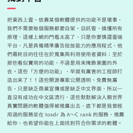
把東西上雲、依靠某個軟體提供的功能不是壞事，
我們不需要每個服務都要自架、自託管、搞懂所有
原理，這樣上網的門檻太高了，只是你要慎選雲端
平台，凡是具備精準廣告投放能力的應用程式，他
們最終目的往往在於蒐集與利用使用者資料；至於
那些看似實用的功能，不過是用來掩飾意圖的外
衣。這些「方便的功能」，早就有厲害的工程師打
造出來了！！這些開源專案公開透明、免費無廣
告，只是缺乏商業宣傳或是缺乏中文界面，所以一
直沒有成功在中文區流行，這些默默解決人類世界
真實問題的軟體值得被推廣出去，底下都是我曾經
用過的服務並在 tosdr 為 A～C rank 的服務，推薦
給你，也希望你能在上面找到符合你需求的軟體。