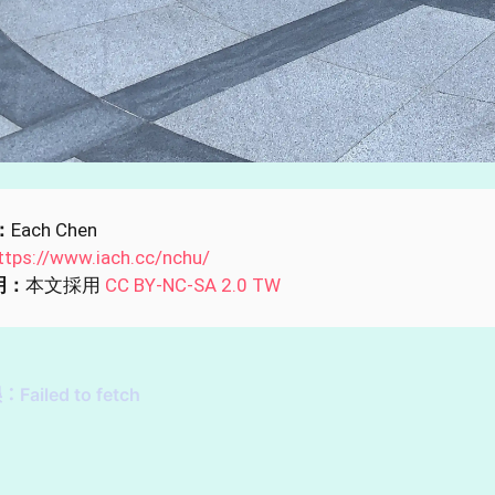
：
Each Chen
ttps://www.iach.cc/nchu/
明：
本文採用
CC BY-NC-SA 2.0 TW