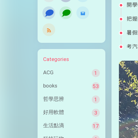
開學
󰭹
󰭹
把握
暑假
考汽
Categories
ACG
1
books
53
哲學思辨
1
好用軟體
3
生活點滴
17