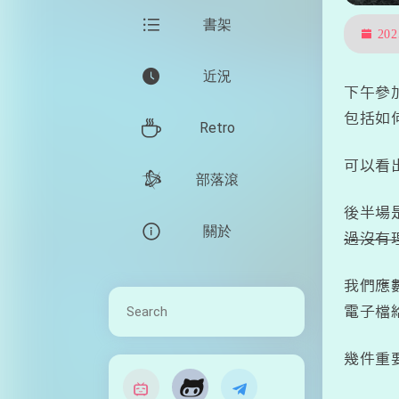
書架
20
近況
下午參
包括如
Retro
可以看
部落滾
後半場
關於
過沒有
我們應
電子檔
幾件重
