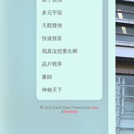
多元宇宙
天觀雙俠
快速致富
我真沒想重生啊
晶片戰爭
畫師
神偷天下
© 2026 Each Chen Powered by
Hexo
&
Nexmoe