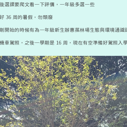
後選課要爬文看一下評價，一年級多選一些
好 36 周的暑假，勿頹廢
剛開始的時候有為一年級新生辦惠蓀林場生態與環境通識
機車駕照，之後一學期是 16 周，現在有空準備好駕照入