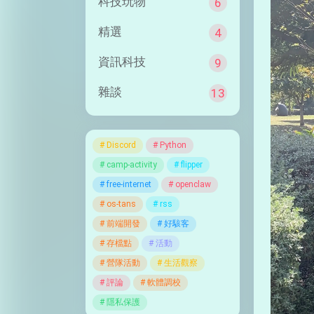
科技玩物
6
精選
4
資訊科技
9
雜談
13
Discord
Python
camp-activity
flipper
free-internet
openclaw
os-tans
rss
前端開發
好駭客
存檔點
活動
營隊活動
生活觀察
評論
軟體調校
隱私保護