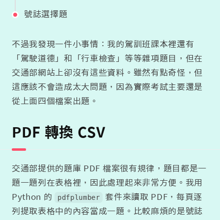
號誌選擇題
不過我發現一件小事情：我的駕訓班課本裡還有
「駕駛道德」和「行車檢查」等等雜項題目，但在
交通部網站上卻沒有這些資料。雖然有點奇怪，但
這應該不會造成太大問題，因為實際考試主要還是
從上面四個檔案出題。
PDF 轉換 CSV
交通部提供的題庫 PDF 檔案很有規律，題目都是一
題一題列在表格裡，因此處理起來非常方便。我用
Python 的
套件來讀取 PDF，每頁逐
pdfplumber
列提取表格中的內容當成一題。比較麻煩的是號誌