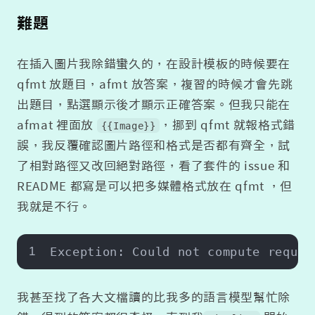
難題
在插入圖片我除錯蠻久的，在設計模板的時候要在
qfmt 放題目，afmt 放答案，複習的時候才會先跳
出題目，點選顯示後才顯示正確答案。但我只能在
afmat 裡面放
，挪到 qfmt 就報格式錯
{{Image}}
誤，我反覆確認圖片路徑和格式是否都有齊全，試
了相對路徑又改回絕對路徑，看了套件的 issue 和
README 都寫是可以把多媒體格式放在 qfmt ，但
我就是不行。
1
Exception: Could not compute requir
我甚至找了各大文檔讀的比我多的語言模型幫忙除