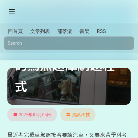
回首頁
文章列表
部落滾
書架
RSS
我需要一個更好用
的駕照題庫刷題程
式
2025年05月05日
資訊科技
最近考完機車駕照接著要練汽車，又要來背學科考