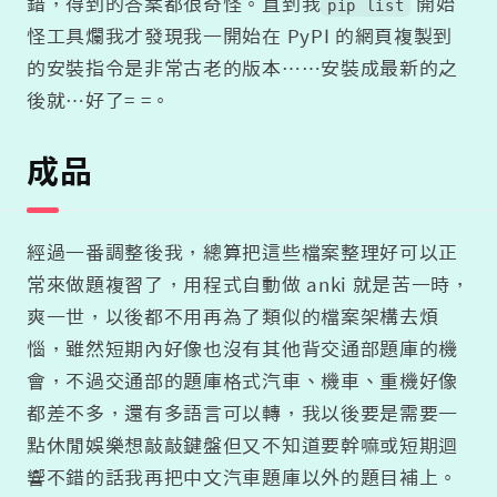
錯，得到的答案都很奇怪。直到我
開始
pip list
怪工具爛我才發現我一開始在 PyPI 的網頁複製到
的安裝指令是非常古老的版本……安裝成最新的之
後就…好了= =。
成品
經過一番調整後我，總算把這些檔案整理好可以正
常來做題複習了，用程式自動做 anki 就是苦一時，
爽一世，以後都不用再為了類似的檔案架構去煩
惱，雖然短期內好像也沒有其他背交通部題庫的機
會，不過交通部的題庫格式汽車、機車、重機好像
都差不多，還有多語言可以轉，我以後要是需要一
點休閒娛樂想敲敲鍵盤但又不知道要幹嘛或短期迴
響不錯的話我再把中文汽車題庫以外的題目補上。