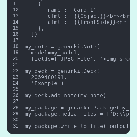
11
    {
12
'name'
: 
'Card 1'
,
13
'qfmt'
: 
'{{Object}}<br><br>{
14
'afmt'
: 
'{{FrontSide}}<hr id
15
    },
16
  ])
17
18
my_note = genanki.Note(
19
  model=my_model,
20
  fields=[
'JPEG File'
, 
'<img src="
21
22
my_deck = genanki.Deck(
23
2059400191
,
24
'Example'
)
25
26
my_deck.add_note(my_note)
27
28
my_package = genanki.Package(my_de
29
my_package.media_files = [
'D:\\pat
30
31
my_package.write_to_file(
'output.a