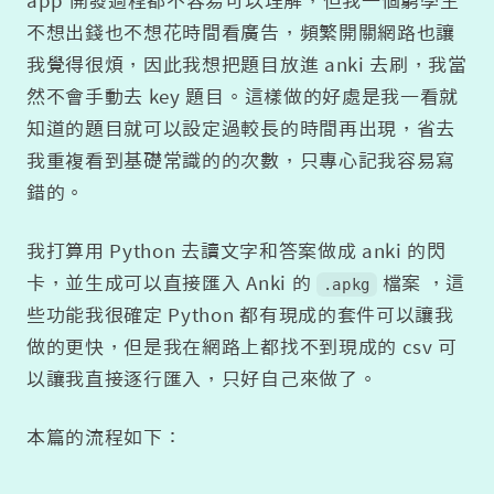
app 開發過程都不容易可以理解，但我一個窮學生
不想出錢也不想花時間看廣告，頻繁開關網路也讓
我覺得很煩，因此我想把題目放進 anki 去刷，我當
然不會手動去 key 題目。這樣做的好處是我一看就
知道的題目就可以設定過較長的時間再出現，省去
我重複看到基礎常識的的次數，只專心記我容易寫
錯的。
我打算用 Python 去讀文字和答案做成 anki 的閃
卡，並生成可以直接匯入 Anki 的
檔案 ，這
.apkg
些功能我很確定 Python 都有現成的套件可以讓我
做的更快，但是我在網路上都找不到現成的 csv 可
以讓我直接逐行匯入，只好自己來做了。
本篇的流程如下：