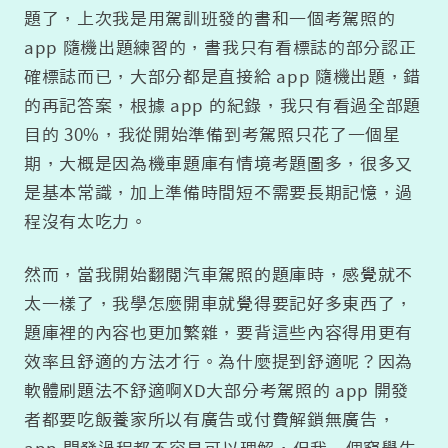
題了，上次我是用駕訓班發的書和一個考駕照的
app 隨機出題練習的，書我只有看標誌的部分認正
確標誌而已，大部分都是直接給 app 隨機出題，錯
的再記答案，根據 app 的紀錄，我只有看過全部題
目的 30%，我從開始準備到考駕照只花了一個星
期，大概是因為機車題庫有情境考題圖多，很多又
是基本常識，加上準備時間短不需要長期記憶，過
程沒有太吃力。
然而，當我開始翻閱汽車駕照的題庫時，感覺就不
太一樣了，我學怎麼開車就覺得要記好多東西了，
題庫裡的內容也更加繁雜，要背這些內容得用更有
效率且舒適的方法才行。為什麼提到舒適呢？因為
軟體刷題法不舒適啊XD大部分考駕照的 app 開發
者都要吃飯養家所以有廣告或付費解鎖無廣告，