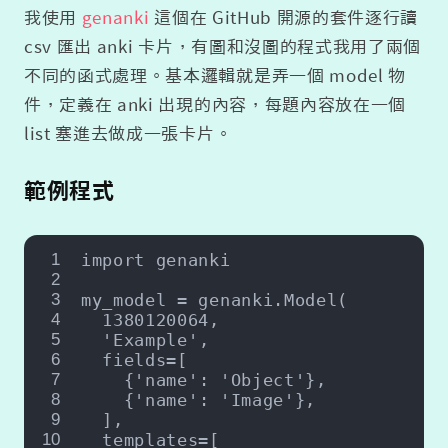
我使用
genanki
這個在 GitHub 開源的套件逐行讀
csv 匯出 anki 卡片，有圖和沒圖的程式我用了兩個
不同的函式處理。基本邏輯就是弄一個 model 物
件，定義在 anki 出現的內容，每題內容放在一個
list 塞進去做成一張卡片。
範例程式
1
import
 genanki
2
3
my_model = genanki.Model(
4
1380120064
,
5
'Example'
,
6
  fields=[
7
    {
'name'
: 
'Object'
},
8
    {
'name'
: 
'Image'
},
9
  ],
10
  templates=[