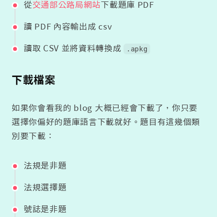
從
交通部公路局網站
下載題庫 PDF
讀 PDF 內容輸出成 csv
讀取 CSV 並將資料轉換成
.apkg
下載檔案
如果你會看我的 blog 大概已經會下載了，你只要
選擇你偏好的題庫語言下載就好。題目有這幾個類
別要下載：
法規是非題
法規選擇題
號誌是非題