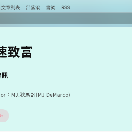
文章列表
部落滾
書架
RSS
速致富
資訊
hor：MJ.狄馬哥(MJ DeMarco)
ks