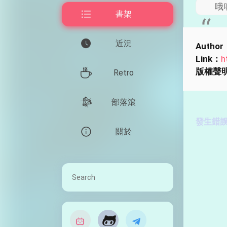
哦
書架
近況
Author
Link：
h
版權聲
Retro
部落滾
關於
