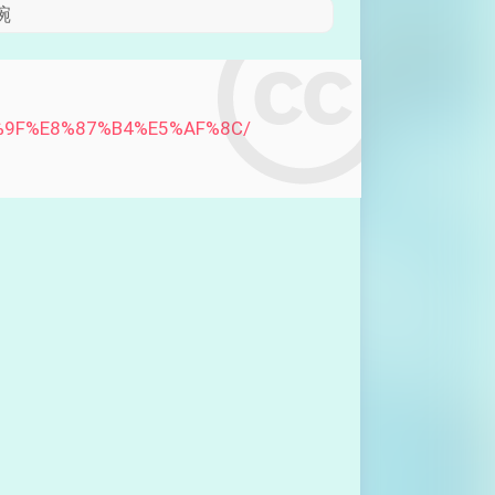
碗
80%9F%E8%87%B4%E5%AF%8C/